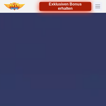
Exklusiven Bonus
erhalten